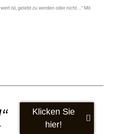
Juli 10, 2026
wert ist, gelebt zu werden oder nicht…“ Mit
Besprechung 
lateinamerika
WEITERLE
“
Klicken Sie
hier!