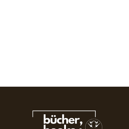
(dt.: Die große Versuchung)
April 2, 2024
/
No Comments
Am Ort des Geschehens gekauft und in der Bucht von Lima gleich mit
dem Lesen begonnen. Um es vorweg zu sagen: Dieses Buch...
Read More