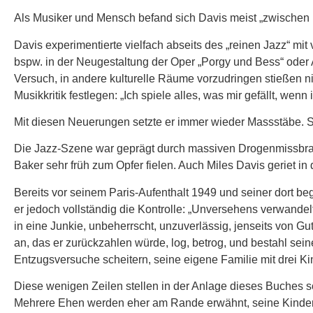
Als Musiker und Mensch befand sich Davis meist „zwische
Davis experimentierte vielfach abseits des „reinen Jazz“ mit
bspw. in der Neugestaltung der Oper „Porgy und Bess“ ode
Versuch, in andere kulturelle Räume vorzudringen stießen n
Musikkritik festlegen: „Ich spiele alles, was mir gefällt, wen
Mit diesen Neuerungen setzte er immer wieder Massstäbe. S
Die Jazz-Szene war geprägt durch massiven Drogenmissbrauch
Baker sehr früh zum Opfer fielen. Auch Miles Davis geriet in 
Bereits vor seinem Paris-Aufenthalt 1949 und seiner dort b
er jedoch vollständig die Kontrolle: „Unversehens verwandel
in eine Junkie, unbeherrscht, unzuverlässig, jenseits von G
an, das er zurückzahlen würde, log, betrog, und bestahl sei
Entzugsversuche scheitern, seine eigene Familie mit drei Kin
Diese wenigen Zeilen stellen in der Anlage dieses Buches sch
Mehrere Ehen werden eher am Rande erwähnt, seine Kinder 