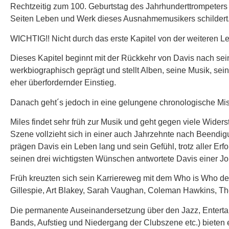
Rechtzeitig zum 100. Geburtstag des Jahrhunderttrompeters 
Seiten Leben und Werk dieses Ausnahmemusikers schildert
WICHTIG!! Nicht durch das erste Kapitel von der weiteren L
Dieses Kapitel beginnt mit der Rückkehr von Davis nach sei
werkbiographisch geprägt und stellt Alben, seine Musik, se
eher überfordernder Einstieg.
Danach geht´s jedoch in eine gelungene chronologische Mi
Miles findet sehr früh zur Musik und geht gegen viele Widers
Szene vollzieht sich in einer auch Jahrzehnte nach Beendig
prägen Davis ein Leben lang und sein Gefühl, trotz aller Er
seinen drei wichtigsten Wünschen antwortete Davis einer Jou
Früh kreuzten sich sein Karriereweg mit dem Who is Who der
Gillespie, Art Blakey, Sarah Vaughan, Coleman Hawkins, The
Die permanente Auseinandersetzung über den Jazz, Entertai
Bands, Aufstieg und Niedergang der Clubszene etc.) bieten 