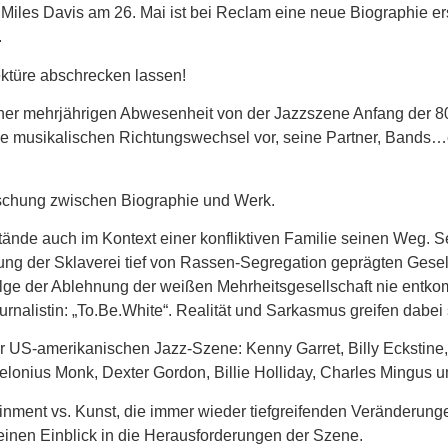
Miles Davis am 26. Mai ist bei Reclam eine neue Biographie er
.
ektüre abschrecken lassen!
ner mehrjährigen Abwesenheit von der Jazzszene Anfang der 80e
ine musikalischen Richtungswechsel vor, seine Partner, Bands…
schung zwischen Biographie und Werk.
tände auch im Kontext einer konfliktiven Familie seinen Weg. Se
ung der Sklaverei tief von Rassen-Segregation geprägten Gesel
folge der Ablehnung der weißen Mehrheitsgesellschaft nie entk
rnalistin: „To.Be.White“. Realität und Sarkasmus greifen dabei 
 US-amerikanischen Jazz-Szene: Kenny Garret, Billy Eckstine, 
lonius Monk, Dexter Gordon, Billie Holliday, Charles Mingus u
nment vs. Kunst, die immer wieder tiefgreifenden Veränderung
einen Einblick in die Herausforderungen der Szene.