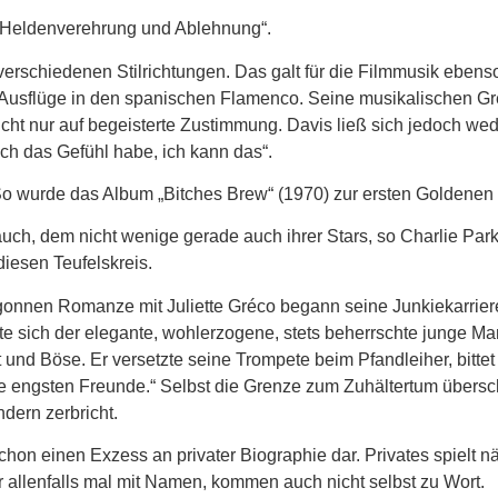
n Heldenverehrung und Ablehnung“.
 verschiedenen Stilrichtungen. Das galt für die Filmmusik ebenso
r Ausflüge in den spanischen Flamenco. Seine musikalischen G
icht nur auf begeisterte Zustimmung. Davis ließ sich jedoch w
n ich das Gefühl habe, ich kann das“.
o wurde das Album „Bitches Brew“ (1970) zur ersten Goldenen S
, dem nicht wenige gerade auch ihrer Stars, so Charlie Parker
diesen Teufelskreis.
egonnen Romanze mit Juliette Gréco begann seine Junkiekarrier
te sich der elegante, wohlerzogene, stets beherrschte junge Man
ut und Böse. Er versetzte seine Trompete beim Pfandleiher, bitt
ne engsten Freunde.“ Selbst die Grenze zum Zuhältertum übersch
dern zerbricht.
on einen Exzess an privater Biographie dar. Privates spielt näm
allenfalls mal mit Namen, kommen auch nicht selbst zu Wort.