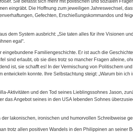
ßer. Sie befasst sich mehr mit politischen und sozialen Frage
hemen eingräbt. Die Hoffnung zum jeweiligen Jahreswechsel, dass
ssenverhaftungen, Gefechten, Erschießungskommandos und feig
 dem System ausbricht: „Sie taten alles für ihre Visionen und
ihnen egal“.
tur eingebundene Familiengeschichte. Er ist auch die Geschich
l sind erlaubt, ob sie dies trotz so mancher Fragen alleine, 
dend ist, sie schafft es! In der Vermischung von Politischem un
 entwickeln konnte. Ihre Selbstachtung steigt: „Warum bin ich 
rilla-Aktivitäten und den Tod seines Lieblingssohnes Jason, zu
 er das Angebot seines in den USA lebenden Sohnes überzusie
s der lakonischen, ironischen und humorvollen Schreibweise ges
 trotz allen positiven Wandels in den Philippinen an seiner 