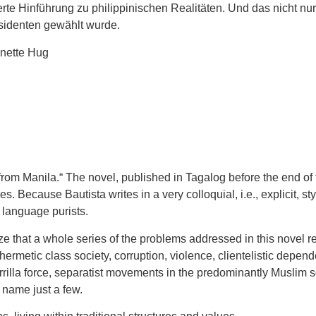
te Hinführung zu philippinischen Realitäten. Und das nicht nu
sidenten gewählt wurde.
nnette Hug
 from Manila.“ The novel, published in Tagalog before the end of 
s. Because Bautista writes in a very colloquial, i.e., explicit, sty
 language purists.
 that a whole series of the problems addressed in this novel r
etic class society, corruption, violence, clientelistic dependen
rilla force, separatist movements in the predominantly Muslim so
o name just a few.