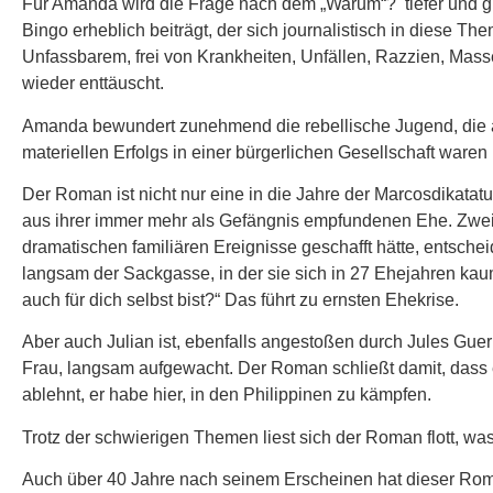
Für Amanda wird die Frage nach dem „Warum“? tiefer und grö
Bingo erheblich beiträgt, der sich journalistisch in diese T
Unfassbarem, frei von Krankheiten, Unfällen, Razzien, Ma
wieder enttäuscht.
Amanda bewundert zunehmend die rebellische Jugend, die aus
materiellen Erfolgs in einer bürgerlichen Gesellschaft waren 
Der Roman ist nicht nur eine in die Jahre der Marcosdikata
aus ihrer immer mehr als Gefängnis empfundenen Ehe. Zweife
dramatischen familiären Ereignisse geschafft hätte, entschei
langsam der Sackgasse, in der sie sich in 27 Ehejahren kaum
auch für dich selbst bist?“ Das führt zu ernsten Ehekrise.
Aber auch Julian ist, ebenfalls angestoßen durch Jules Gue
Frau, langsam aufgewacht. Der Roman schließt damit, dass
ablehnt, er habe hier, in den Philippinen zu kämpfen.
Trotz der schwierigen Themen liest sich der Roman flott, wa
Auch über 40 Jahre nach seinem Erscheinen hat dieser Roman