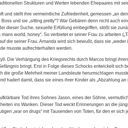
traditionellen Strukturen und Werten lebenden Ehepaares mit se
ft und stellt ihre vermeintliche Zufriedenheit, gemessen „an de
 Boss und sie „sitting pretty“? War Gebären denn nicht auch eine
ei dieser Suche, sexuelle Erfüllung einbegriffen, stößt sie zunä
 mans world, honey“. So verbietet er seiner Frau zu arbeiten („T
auf die seiner Frau. Amanda wird sich bewußt, dass sie „weder
de musste aufrechterhalten werden.
idyll. Die Verhängung des Kriegsrechts durch Marcos bringt ihre
efängnis bringt. Erst in Folge dieses Schocks entwickelt sich be
ch die große Mehrheit meiner Landsleute herumschlagen musste“
nd hadert damit, dass sie eines ihrer Kinder als „Abzahlung an
klärbare Tod ihres Sohnes Jason, eines der Söhne, vermutlich 
wißheiten ins Wanken. Dieser Tod weckt Erinnerungen an die jün
igen „war on drugs“ mit Tausenden von Toten, für den er sich je