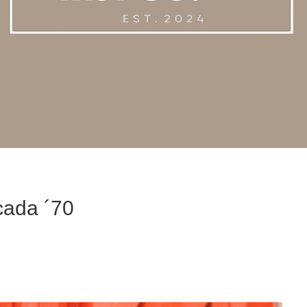
écada ´70