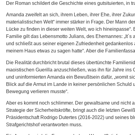
Der Roman schildert die Geschichte eines gutsituierten, in 
Amanda zweifelt an sich, ihrem Leben, ihrer Ehe, ihrer Zukun
materialistischen Welt“ immer stärker in Frage. Der Mann der
Lücke zu finden in dieser weiten Welt, wo ich hineinpasse“. B
Familie gilt das Lebensmotto Julians, des Ehemannes: „It´s a
und schließt aus seiner eigenen Zufriedenheit gedankenlos 
meinem Haus etwas zu sagen hatte“. Aber die Familienfassa
Die Realität durchbricht brutal dieses übertünchte Familien
maoistischen Guerilla anzuschließen, was ihn für Jahre ins G
und uninformierten Amanda ein Bewußtsein dafür, „womit si
Blick auf die Armut im Lande in keiner persönlichen Schuld u
Bewegung verlieren musste“.
Aber es kommt noch schlimmer. Der gewaltsame und nicht auf
Strategie der Sicherheitskröfte, bringt auch die letzten Ge
Präsidentschaft Rodrigo Dutertes (2016-2022) und seines blut
Strafgerichtshof verantworten muss.