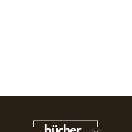
Wang Xiaobo: Das Goldene Zeitalter
Juni 1, 2025
/
No Comments
Das „Goldene Zeitalter“ ist ein Roman einer tiefgreifenden
Desillusionierung und brutalen Lebensbilanz. Der Erzähler Wang Er:
„Erst später wurde mir klar: Leben...
Read More