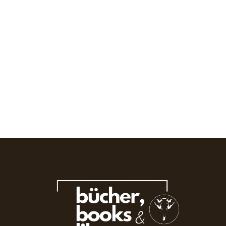
Dezember 8, 2024
/
No Comments
von Dirk Liesemer Selbst wenn es der Titel, der auch schon für Krimis
und einen Song von Udo Jürgens verwendet wurde, nahelegt: Es...
Read More