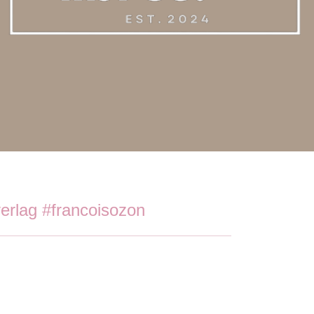
erlag #francoisozon