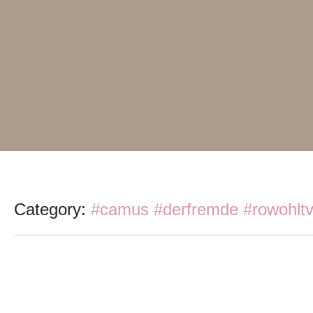
Category:
#camus #derfremde #rowohltv