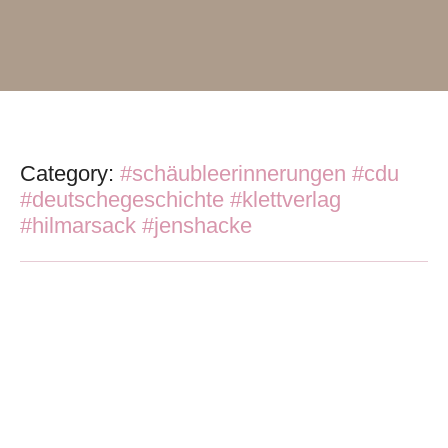
Category:
#schäubleerinnerungen #cdu
#deutschegeschichte #klettverlag
#hilmarsack #jenshacke
Wolfgang Schäuble: Erinnerungen
febrero 1, 2025
/
No Comments
Die Aussagekraft und die Verfallszeit von Politiker-Büchern und
Memoiren sind nicht selten begrenzt. Die „Erinnerungen“ von Wolfgang